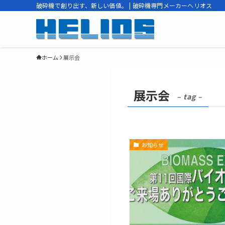
破砕機で創り出す、新しい価値。 | 破砕機専門メーカーヘリオス
ホーム
展示会
展示会
– tag –
お知らせ