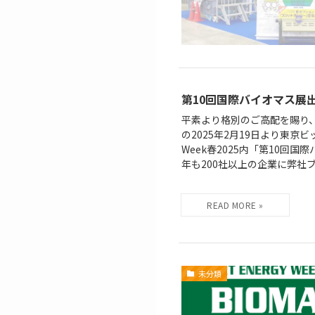
第10回国際バイオマス展
平素より格別のご高配を賜り
の2025年2月19日より東
Week春2025内「第10回
年も200社以上の企業に弊社ブー
未分類