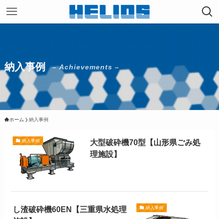
納入事例
– Achievements –
ホーム
納入事例
大型破砕機70型【山形県ごみ処
納入事例
理施設】
し渣破砕機60EN【三重県水処理
納入事例