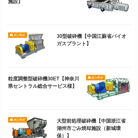
施設】
30型破砕機【中国江蘇省バイオ
納入事例
ガスプラント】
粒度調整型破砕機30ET【神奈川
納入事例
県セントラル総合サービス様】
大型前処理破砕機【中国浙江省
納入事例
湖州市ごみ焼却施設（新城環
保）】