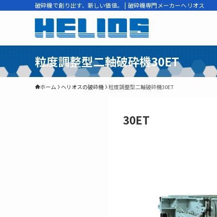
破砕機で創り出す、新しい価値。 | 破砕機専門メーカーヘリオス
粒度調整型二軸破砕機30ET
ホーム
ヘリオスの破砕機
粒度調整型二軸破砕機30ET
30ET