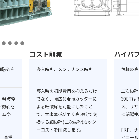
コスト削減
ハイパ
細破砕を
導入時も、メンテナンス時も。
信頼の高
導入時の初期費用を抑えるだけ
二次破砕
、粗破砕
でなく、幅広(84㎜)カッターに
30ETは
破砕)を
よる細破砕を可能にしたこと
ス、リサ
テム搭
で、本来摩耗が早く高頻度で交
に活躍中
換する細破砕(二次破砕)カッタ
ーコストを削減します。
FRP、
、貴重
ビニール