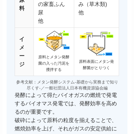
の家畜ふん
み（草木類)
料
尿
他
他
イ
メ
ー
原料とメタン発酵
原料表面にメタン発
菌の入った汚泥を
ジ
酵菌がとりつく
攪拌する
参考文献：メタン発酵システム-基礎から実務まで知り
尽くす-／一般社団法人日本有機資源協会編
発酵によって得たバイオガスの燃焼で発電
するバイオマス発電では、発酵効率を高め
るのが重要です。
破砕によって原料の粒度を揃えることで、
燃焼効率を上げ、それがガスの安定供給に