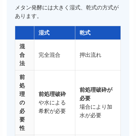
メタン発酵には大きく湿式、乾式の方式が
あります。
湿式
乾式
混
合
完全混合
押出流れ
法
前
処
前処理破砕が
理
前処理破砕
必要
の
や水による
場合により加
必
希釈が必要
水が必要
要
性