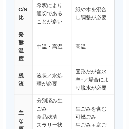
希釈により
C/N
紙や木を混合
適切である
比
し調整が必要
ことが多い
発
酵
中温・高温
高温
温
度
固形だが含水
残
液状／水処
率↑／場合によ
渣
理が必要
り脱水が必要
分別済み生
ごみ
生ごみを含む
主
食品残渣
可燃ごみ
な
スラリー状
生ごみ＋庭ご
原